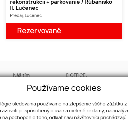
rekonštrukcii + parkovanie / Rúbanisko
II, Lučenec
Predaj, Lučenec
Rezervované
Náš tím
OFFICE:
Cenník
Ulica kláštorná 327/4
Používame cookies
GDPR
Lučenec 984 01
Obchodné
+421 944 500 001
podmienky
ológie sledovania používame na zlepšenie vášho zážitku z
Cookies
brazovali prispôsobený obsah a cielené reklamy, na analý
Kontakt
a na pochopenie toho, odkiaľ naši návštevníci prichádzajú