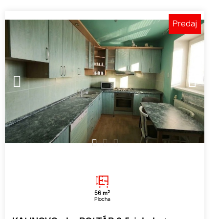
Predaj
1
2
3
2
56 m
Plocha