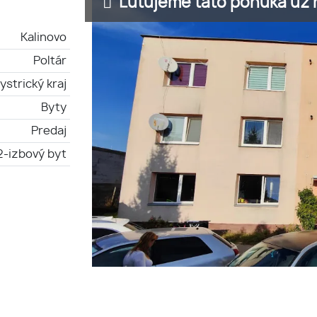
Ľutujeme táto ponuka už n
Kalinovo
Poltár
strický kraj
Byty
Predaj
2-izbový byt