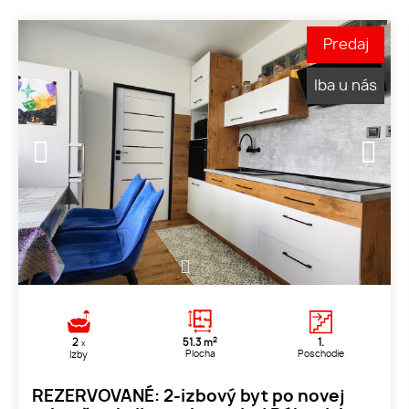
Predaj
Iba u nás
1
2
3
2
2
51.3 m
1.
x
Plocha
Poschodie
Izby
REZERVOVANÉ: 2-izbový byt po novej