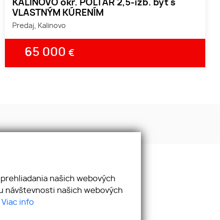
KALINOVO okr. POLTÁR 2,5-izb. byt s
VLASTNÝM KÚRENÍM
Predaj, Kalinovo
65 000
€
 prehliadania našich webových
zu návštevnosti našich webových
.
Viac info