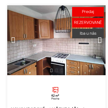
Predaj
REZERVOVANÉ
Iba u nás
1
2
3
2
62 m
Plocha