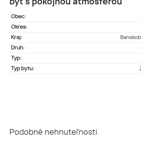
byt s pokojnou atmosférou
Obec:
Okres:
Kraj:
Banskoby
Druh:
Typ:
Typ bytu:
Podobné nehnuteľnosti