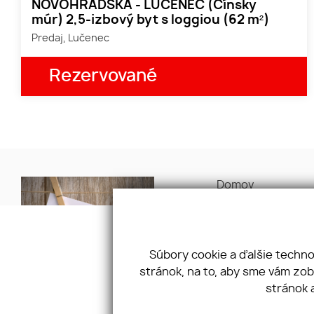
NOVOHRADSKÁ - LUČENEC (Čínsky
múr) 2,5-izbový byt s loggiou (62 m²)
Predaj, Lučenec
Rezervované
Domov
O nás
Naša ponuka
Naše služby
Ponúknite nám
Súbory cookie a ďalšie techn
Referencie
stránok, na to, aby sme vám zo
stránok 