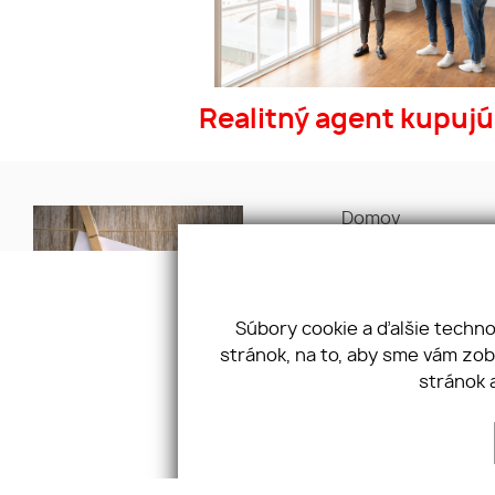
Realitný agent kupuj
Domov
O nás
Naša ponuka
Naše služby
Ponúknite nám
Súbory cookie a ďalšie techn
Referencie
stránok, na to, aby sme vám zo
stránok 