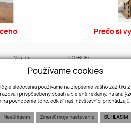
úceho
Prečo si v
Náš tím
OFFICE:
Cenník
Ulica kláštorná 327/4
Používame cookies
GDPR
Lučenec 984 01
Obchodné
+421 944 500 001
podmienky
ológie sledovania používame na zlepšenie vášho zážitku z
Cookies
brazovali prispôsobený obsah a cielené reklamy, na analý
Kontakt
a na pochopenie toho, odkiaľ naši návštevníci prichádzajú
Nesúhlasím
Zmeniť moje nastavenia
SÚHLASÍM
webex.digital
-
REALVIA.sk