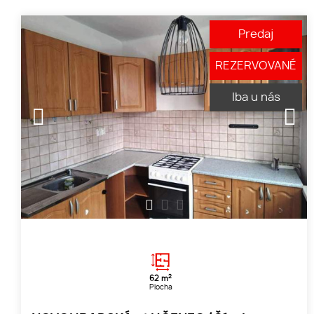
Predaj
REZERVOVANÉ
Iba u nás
1
2
3
2
62 m
Plocha