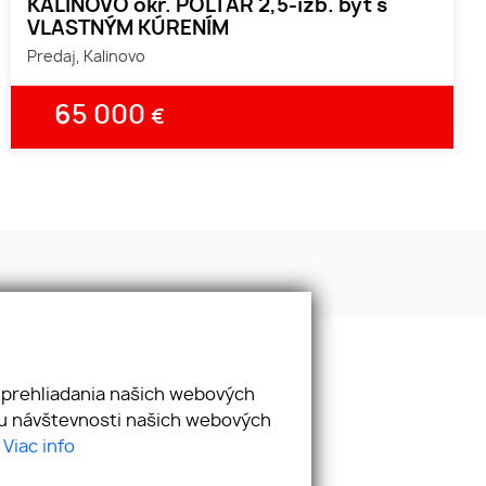
KALINOVO okr. POLTÁR 2,5-izb. byt s
VLASTNÝM KÚRENÍM
Predaj, Kalinovo
65 000
€
 prehliadania našich webových
zu návštevnosti našich webových
.
Viac info