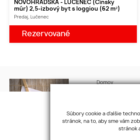
NOVOHRADSKÁ - LUČENEC (Čínsky
múr) 2,5-izbový byt s loggiou (62 m²)
Predaj, Lučenec
Rezervované
Domov
O nás
Naša ponuka
Naše služby
Ponúknite nám
Súbory cookie a ďalšie techn
Referencie
stránok, na to, aby sme vám zo
stránok 