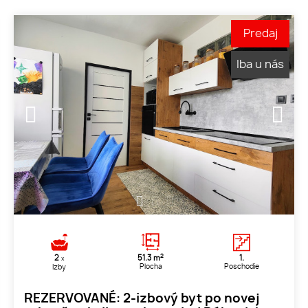
Predaj
Iba u nás
1
2
3
2
2
51.3 m
1.
x
Plocha
Poschodie
Izby
REZERVOVANÉ: 2-izbový byt po novej