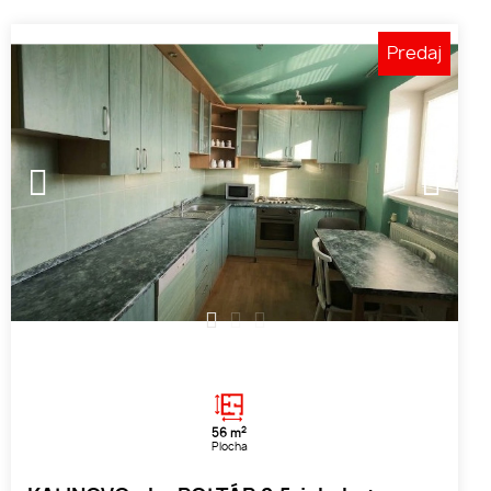
Predaj
1
2
3
2
56 m
Plocha