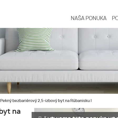
NAŠA PONUKA
P
Pekný bezbariérový 2,5-izbový byt na Rúbanisku I
byt na