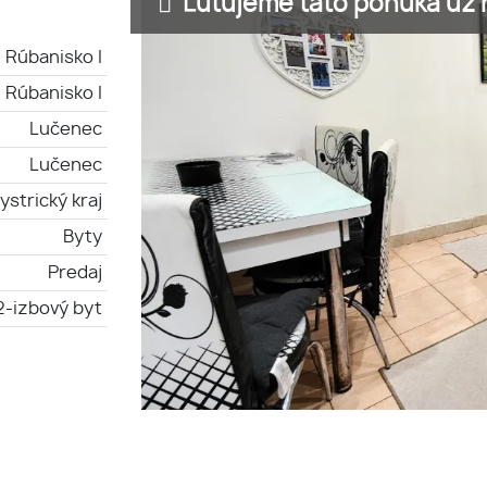
Ľutujeme táto ponuka už n
Rúbanisko I
Rúbanisko I
Lučenec
Lučenec
strický kraj
Byty
Predaj
2-izbový byt