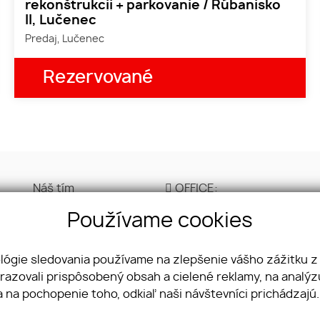
rekonštrukcii + parkovanie / Rúbanisko
II, Lučenec
Predaj, Lučenec
Rezervované
Náš tím
OFFICE:
Cenník
Ulica kláštorná 327/4
Používame cookies
GDPR
Lučenec 984 01
Obchodné
+421 944 500 001
podmienky
ológie sledovania používame na zlepšenie vášho zážitku z
Cookies
brazovali prispôsobený obsah a cielené reklamy, na analý
Kontakt
a na pochopenie toho, odkiaľ naši návštevníci prichádzajú