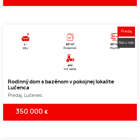
1
2
3
Predaj
Iba u nás
2
2
4
837 m
837 m
x
Izby
Pozemok
Plocha
áno
Inž. siete
Rodinný dom s bazénom v pokojnej lokalite
Lučenca
Predaj, Lučenec
350 000
€
1
2
3