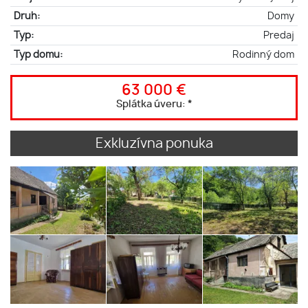
Druh:
Domy
Typ:
Predaj
Typ domu:
Rodinný dom
63 000 €
Splátka úveru:
*
Exkluzívna ponuka