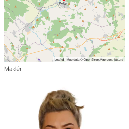
Leaflet
| Map data ©
OpenStreetMap
contributors
Maklér