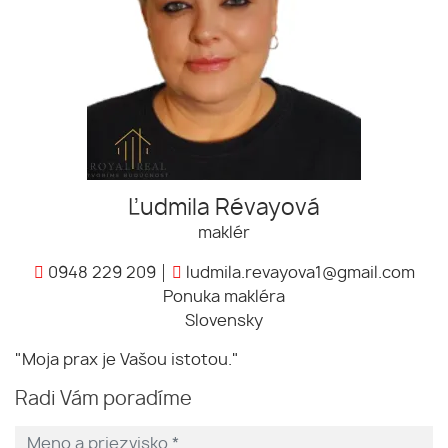
Ľudmila Révayová
maklér
0948 229 209
ludmila.revayova1@gmail.com
Ponuka makléra
Slovensky
"Moja prax je Vašou istotou."
Radi Vám poradíme