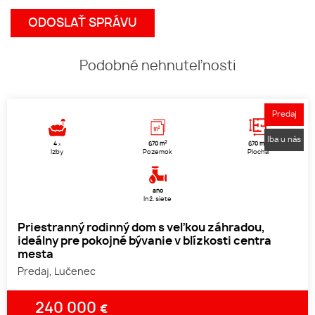
Podobné nehnuteľnosti
Predaj
Iba u nás
2
2
4
670 m
670 m
x
Izby
Pozemok
Plocha
áno
Inž. siete
Priestranný rodinný dom s veľkou záhradou,
ideálny pre pokojné bývanie v blízkosti centra
mesta
Predaj, Lučenec
240 000
€