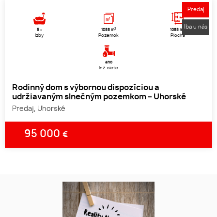
Predaj
Iba u nás
2
2
5
1088 m
1088 m
x
Izby
Pozemok
Plocha
áno
Inž. siete
Rodinný dom s výbornou dispozíciou a
udržiavaným slnečným pozemkom – Uhorské
Predaj, Uhorské
95 000
€
1
2
3