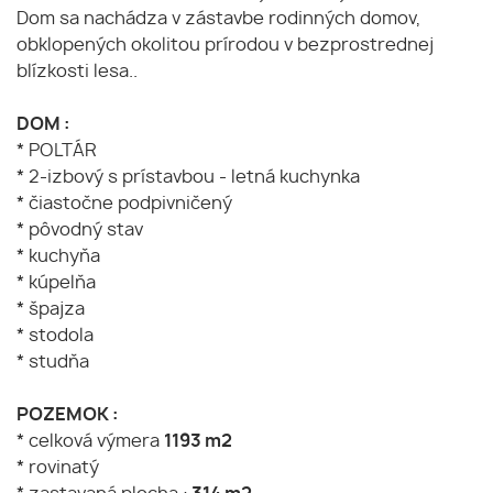
Dom sa nachádza v zástavbe rodinných domov,
obklopených okolitou prírodou v bezprostrednej
blízkosti lesa..
DOM :
* POLTÁR
* 2-izbový s prístavbou - letná kuchynka
* čiastočne podpivničený
* pôvodný stav
* kuchyňa
* kúpelňa
* špajza
* stodola
* studňa
POZEMOK :
* celková výmera
1193 m2
* rovinatý