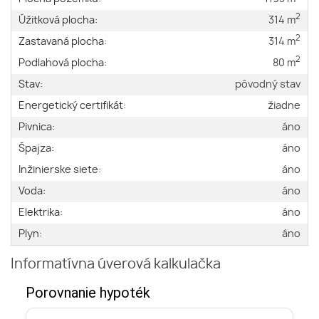
2
Úžitková plocha:
314 m
2
Zastavaná plocha:
314 m
2
Podlahová plocha:
80 m
Stav:
pôvodný stav
Energetický certifikát:
žiadne
Pivnica:
áno
Špajza:
áno
Inžinierske siete:
áno
Voda:
áno
Elektrika:
áno
Plyn:
áno
Informatívna úverová kalkulačka