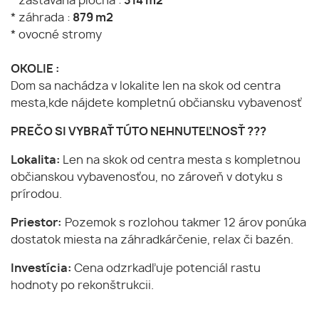
* zastavaná plocha :
314 m2
* záhrada :
879 m2
* ovocné stromy
OKOLIE :
Dom sa nachádza v lokalite len na skok od centra
mesta,kde nájdete kompletnú občiansku vybavenosť
PREČO SI VYBRAŤ TÚTO NEHNUTEĽNOSŤ ???
Lokalita:
Len na skok od centra mesta s kompletnou
občianskou vybavenosťou, no zároveň v dotyku s
prírodou.
Priestor:
Pozemok s rozlohou takmer 12 árov ponúka
dostatok miesta na záhradkárčenie, relax či bazén.
Investícia:
Cena odzrkadľuje potenciál rastu
hodnoty po rekonštrukcii.