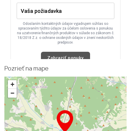
Pozrieť na mape
+
−