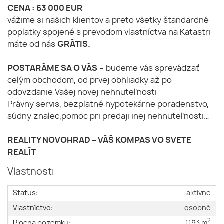
CENA : 63 000 EUR
vážime si našich klientov a preto všetky štandardné
poplatky spojené s prevodom vlastníctva na Katastri
máte od nás
GRÁTIS.
POSTARÁME SA O VÁS
– budeme vás sprevádzať
celým obchodom, od prvej obhliadky až po
odovzdanie Vašej novej nehnuteľnosti
Právny servis, bezplatné hypotekárne poradenstvo,
súdny znalec,pomoc pri predaji inej nehnuteľnosti…
REALITY NOVOHRAD – VÁŠ KOMPAS VO SVETE
REALÍT
Vlastnosti
Status:
aktívne
Vlastníctvo:
osobné
2
Plocha pozemku:
1193 m