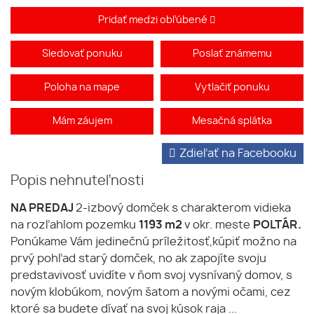
Pridať medzi obľúbené
Sledovať ponuku
Poslať známemu
Poloha na mape
Vytlačiť ponuku
Mám záujem
Mesačná splátka
Zdieľať na Facebooku
Popis nehnuteľnosti
NA PREDAJ
2-izbový domček s charakterom vidieka
na rozľahlom pozemku
1193 m2
v okr. meste
POLTÁR.
Ponúkame Vám jedinečnú príležitosť,kúpiť možno na
prvý pohľad starý domček, no ak zapojíte svoju
predstavivosť uvidíte v ňom svoj vysnívaný domov, s
novým klobúkom, novým šatom a novými očami, cez
ktoré sa budete dívať na svoj kúsok raja ...