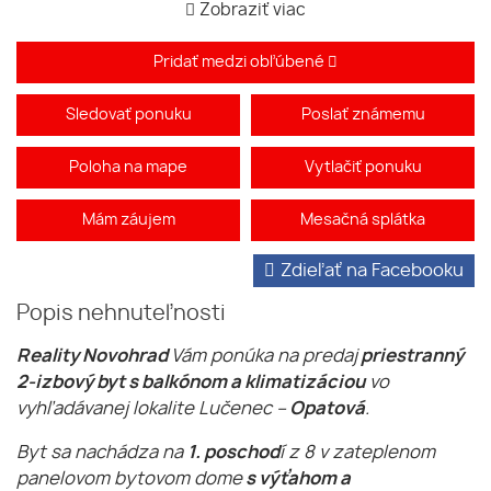
Zobraziť viac
Pridať medzi obľúbené
Sledovať ponuku
Poslať známemu
Poloha na mape
Vytlačiť ponuku
Mám záujem
Mesačná splátka
Zdieľať na Facebooku
Popis nehnuteľnosti
Reality Novohrad
Vám ponúka na predaj
priestranný
2-izbový byt s balkónom a klimatizáciou
vo
vyhľadávanej lokalite Lučenec –
Opatová
.
Byt sa nachádza na
1. poschod
í z 8 v zateplenom
panelovom bytovom dome
s výťahom a