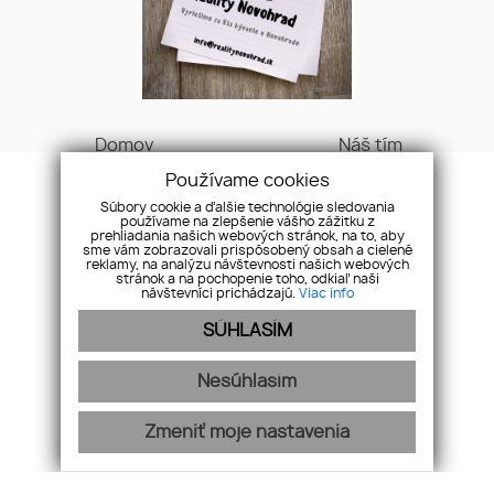
Domov
Náš tím
O nás
Cenník
Používame cookies
Naša ponuka
GDPR
Súbory cookie a ďalšie technológie sledovania
používame na zlepšenie vášho zážitku z
Naše služby
Obchodné podmienky
prehliadania našich webových stránok, na to, aby
Ponúknite nám
Cookies
sme vám zobrazovali prispôsobený obsah a cielené
reklamy, na analýzu návštevnosti našich webových
Referencie
Kontakt
stránok a na pochopenie toho, odkiaľ naši
návštevníci prichádzajú.
Viac info
OFFICE:
SÚHLASÍM
Ulica kláštorná 327/4
Lučenec 984 01
Nesúhlasím
+421 944 500 001
Zmeniť moje nastavenia
webex.digital
-
REALVIA.sk