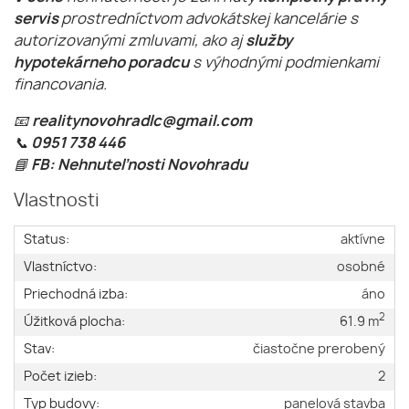
servis
prostredníctvom advokátskej kancelárie s
autorizovanými zmluvami, ako aj
služby
hypotekárneho poradcu
s výhodnými podmienkami
financovania.
📧
realitynovohradlc@gmail.com
📞 0951 738 446
📘 FB: Nehnuteľnosti Novohradu
Vlastnosti
Status:
aktívne
Vlastníctvo:
osobné
Priechodná izba:
áno
2
Úžitková plocha:
61.9 m
Stav:
čiastočne prerobený
Počet izieb:
2
Typ budovy:
panelová stavba