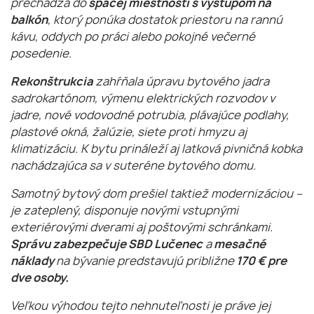
prechádza do
spacej miestnosti s výstupom na
balkón
, ktorý ponúka dostatok priestoru na rannú
kávu, oddych po práci alebo pokojné večerné
posedenie.
Rekonštrukcia
zahŕňala úpravu bytového jadra
sadrokartónom, výmenu elektrických rozvodov v
jadre, nové vodovodné potrubia, plávajúce podlahy,
plastové okná, žalúzie, siete proti hmyzu aj
klimatizáciu. K bytu prináleží aj latková pivničná kobka
nachádzajúca sa v suteréne bytového domu.
Samotný bytový dom prešiel taktiež modernizáciou –
je zateplený, disponuje novými vstupnými
exteriérovými dverami aj poštovými schránkami.
Správu zabezpečuje SBD Lučenec
a
mesačné
náklady
na bývanie predstavujú približne
170 € pre
dve osoby.
Veľkou výhodou tejto nehnuteľnosti je práve jej