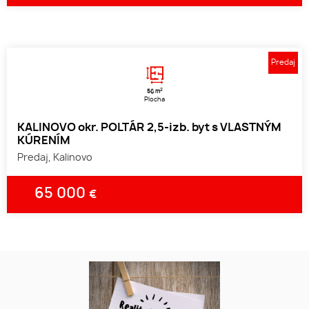
Predaj
2
56 m
Plocha
KALINOVO okr. POLTÁR 2,5-izb. byt s VLASTNÝM
KÚRENÍM
Predaj, Kalinovo
65 000
€
1
2
3