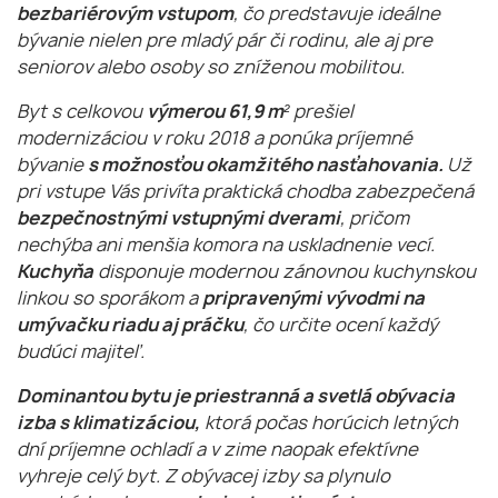
bezbariérovým vstupom
, čo predstavuje ideálne
bývanie nielen pre mladý pár či rodinu, ale aj pre
seniorov alebo osoby so zníženou mobilitou.
Byt s celkovou
výmerou 61,9 m²
prešiel
modernizáciou v roku 2018 a ponúka príjemné
bývanie
s možnosťou okamžitého nasťahovania.
Už
pri vstupe Vás privíta praktická chodba zabezpečená
bezpečnostnými vstupnými dverami
, pričom
nechýba ani menšia komora na uskladnenie vecí.
Kuchyňa
disponuje modernou zánovnou kuchynskou
linkou so sporákom a
pripravenými vývodmi na
umývačku riadu aj práčku
, čo určite ocení každý
budúci majiteľ.
Dominantou bytu je priestranná a svetlá obývacia
izba s klimatizáciou,
ktorá počas horúcich letných
dní príjemne ochladí a v zime naopak efektívne
vyhreje celý byt. Z obývacej izby sa plynulo