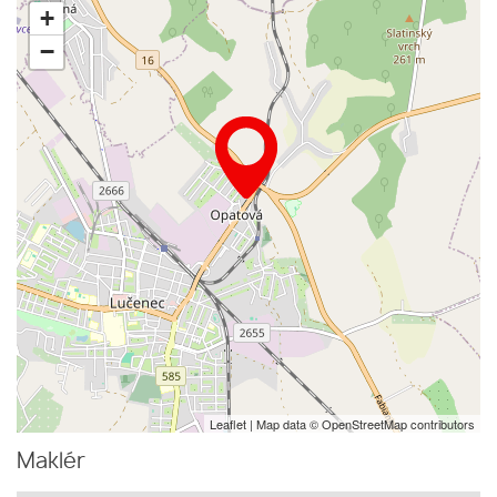
+
−
Leaflet
| Map data ©
OpenStreetMap
contributors
Maklér