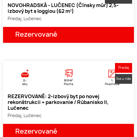
NOVOHRADSKÁ - LUČENEC (Čínsky múr) 2,5-
izbový byt s loggiou (62 m²)
Predaj, Lučenec
Rezervované
1
2
3
Predaj
Iba u nás
2
2
51.3 m
1.
x
Izby
Plocha
Poschodie
REZERVOVANÉ: 2-izbový byt po novej
rekonštrukcii + parkovanie / Rúbanisko II,
Lučenec
Predaj, Lučenec
Rezervované
1
2
3