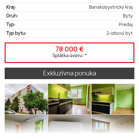
Kraj:
Banskobystrický kraj
Druh:
Byty
Typ:
Predaj
Typ bytu:
2-izbový byt
78 000 €
Splátka úveru:
*
Exkluzívna ponuka