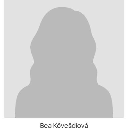
Bea Kövešdiová