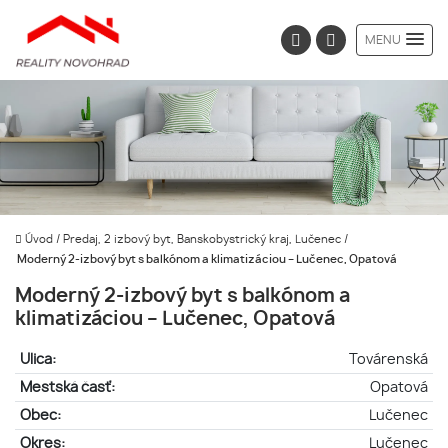
MENU
Úvod
/
Predaj, 2 izbový byt, Banskobystrický kraj, Lučenec
/
Moderný 2-izbový byt s balkónom a klimatizáciou – Lučenec, Opatová
Moderný 2-izbový byt s balkónom a
klimatizáciou – Lučenec, Opatová
Ulica:
Továrenská
Mestská časť:
Opatová
Obec:
Lučenec
Okres:
Lučenec