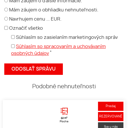
Mám záujem o ďalšie informácie.
Mám záujem o obhliadku nehnuteľnosti.
Navrhujem cenu ... EUR.
Označiť všetko
Súhlasím so zasielaním marketingových správ
Súhlasím so spracovaním a uchovávaním
*
osobných údajov
Podobné nehnuteľnosti
Predaj
REZERVOVANÉ
2
62 m
Plocha
Iba u nás