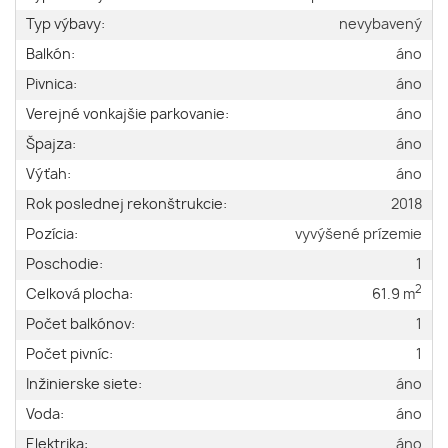
Typ výbavy:
nevybavený
Balkón:
áno
Pivnica:
áno
Verejné vonkajšie parkovanie:
áno
Špajza:
áno
Výťah:
áno
Rok poslednej rekonštrukcie:
2018
Pozícia:
vyvýšené prízemie
Poschodie:
1
2
Celková plocha:
61.9 m
Počet balkónov:
1
Počet pivníc:
1
Inžinierske siete:
áno
Voda:
áno
Elektrika:
áno