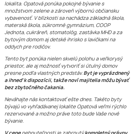
lokalita. Opatová ponúka pokojné bývanie s
množstvom zelene a zároveň výbornú občiansku
vybavenosť. V blízkosti sa nachádza základná škola,
materská škola, súkromné gymnázium, COOP
Jednota, cukráreň, stomatológ, zastávka MHD a za
bytovým domom aj detské ihrisko s lavičkami na
oddych pre rodičov.
Tento byt ponúka nielen skvelú polohu a veľkorysý
priestor, ale aj možnosť vytvoriť si útulný domov
presne podľa vlastných predstáv.
Byt je vyprázdnený
a ihneď k dispozícii, takže noví majitelia môžu bývať
bez zbytočného čakania.
Neváhajte nás kontaktovať ešte dnes. Takéto byty
bývajú vo vyhľadávanej lokalite Opatová veľmi rýchlo
rezervované a možno práve toto bude Vaše nové
bývanie.
V cene
nehnuteľnosti je zahrnutý
kompletný právny